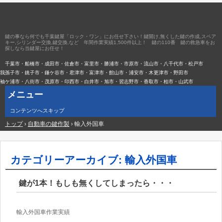
鍵の事なら何でも千葉鍵屋「ロック・ワン」にお任せ下さい！鍵開け,無くした鍵の作成,スペア
キー,シリンダー交換,鍵交換,など 年間作業実績1,500件以上！ 鍵の110番 鍵の救急車をお
探しなら当鍵屋にお任せ！
千葉市・船橋市・成田市・佐倉市・富里市・勝浦市・市原市・流山市・八千代市・松戸市
我孫子市・銚子市・鎌ケ谷市・君津市・富津市・館山市・浦安市・木更津市・野田市
袖ケ浦市・八街市・茂原市・印西市・白井市・旭市・習志野市・香取市・柏市・山武市
メニュー
コンテンツへスキップ
トップ
›
自動車の鍵作製
›
輸入外国車
カテゴリーアーカイブ:
輸入外国車
鍵が1本！もしも無くしてしまったら・・・
輸入外国車作業実績