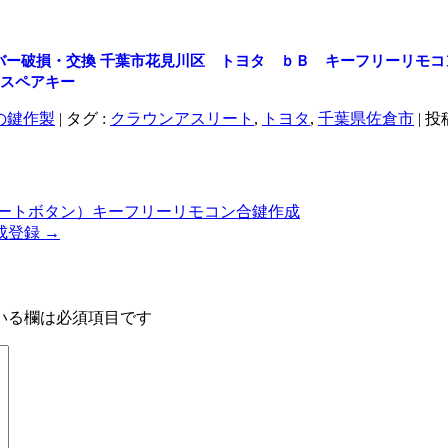
バー破損・交換
千葉市花見川区 トヨタ ｂＢ キーフリーリモコ
ースペアキー
の鍵作製
|
タグ :
クラウンアスリート
,
トヨタ
,
千葉県佐倉市
|
投稿
ートボタン）キーフリーリモコン合鍵作成
成登録
→
いる欄は必須項目です